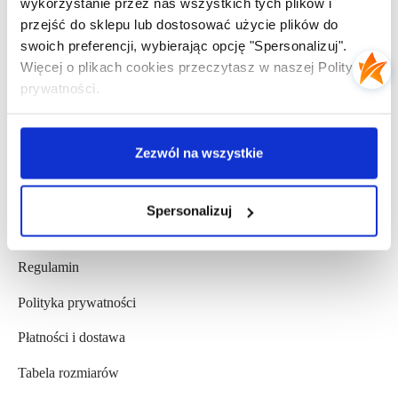
wykorzystanie przez nas wszystkich tych plików i
Dlaczego Warto Kupować w El Presidente
przejść do sklepu lub dostosować użycie plików do
swoich preferencji, wybierając opcję "Spersonalizuj".
Moje konto
Więcej o plikach cookies przeczytasz w naszej Polityce
Kontakt
prywatności.
Opinie Klientów
Zezwól na wszystkie
Współpraca b2b
Spersonalizuj
POMOC
Regulamin
Polityka prywatności
Płatności i dostawa
Tabela rozmiarów