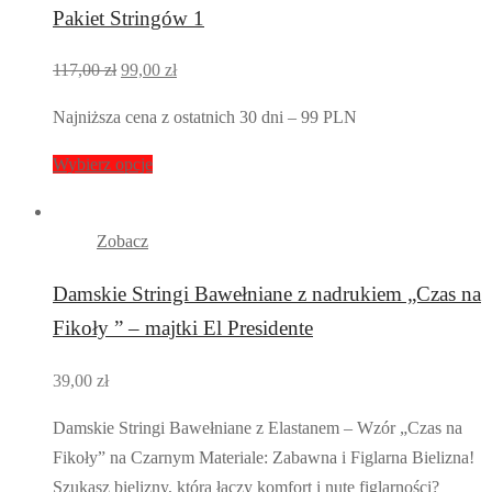
Pakiet Stringów 1
Pierwotna
Aktualna
117,00
zł
99,00
zł
cena
cena
Najniższa cena z ostatnich 30 dni – 99 PLN
wynosiła:
wynosi:
117,00 zł.
99,00 zł.
Wybierz opcje
Zobacz
Damskie Stringi Bawełniane z nadrukiem „Czas na
Fikoły ” – majtki El Presidente
39,00
zł
Damskie Stringi Bawełniane z Elastanem – Wzór „Czas na
Fikoły” na Czarnym Materiale: Zabawna i Figlarna Bielizna!
Szukasz bielizny, która łączy komfort i nutę figlarności?