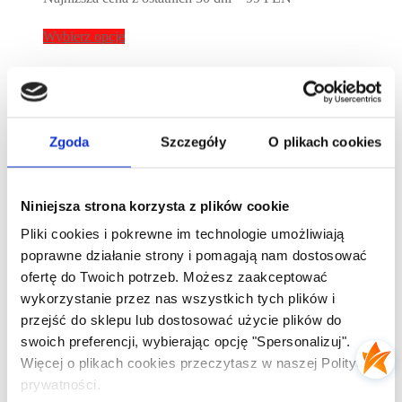
wynosiła:
wynosi:
117,00 zł.
99,00 zł.
Wybierz opcje
-
15
%
Off
Zobacz
Pakiet Stringów 10
Zgoda
Szczegóły
O plikach cookies
Pierwotna
Aktualna
117,00
zł
99,00
zł
Niniejsza strona korzysta z plików cookie
cena
cena
Najniższa cena z ostatnich 30 dni – 99 PLN
wynosiła:
wynosi:
Pliki cookies i pokrewne im technologie umożliwiają
poprawne działanie strony i pomagają nam dostosować
117,00 zł.
99,00 zł.
Wybierz opcje
ofertę do Twoich potrzeb. Możesz zaakceptować
wykorzystanie przez nas wszystkich tych plików i
-
15
%
Off
przejść do sklepu lub dostosować użycie plików do
Zobacz
swoich preferencji, wybierając opcję "Spersonalizuj".
Więcej o plikach cookies przeczytasz w naszej Polityce
Pakiet Stringów 9
prywatności.