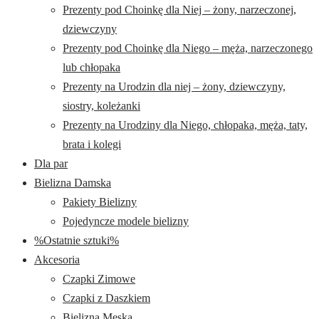
Prezenty pod Choinkę dla Niej – żony, narzeczonej,
dziewczyny
Prezenty pod Choinkę dla Niego – męża, narzeczonego
lub chłopaka
Prezenty na Urodzin dla niej – żony, dziewczyny,
siostry, koleżanki
Prezenty na Urodziny dla Niego, chłopaka, męża, taty,
brata i kolegi
Dla par
Bielizna Damska
Pakiety Bielizny
Pojedyncze modele bielizny
%Ostatnie sztuki%
Akcesoria
Czapki Zimowe
Czapki z Daszkiem
Bielizna Męska