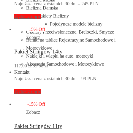
Najniższa cena z ostatnich 30 dni – 245 PLN
wynosiła:
wynosi:
Bielizna Damska
273,00 zł.
199,00 zł.
Pakiety Bielizny
Wybierz opcje
Pojedyncze modele bielizny
-
15
%
Off
Okulary Przeciwsłoneczne, Breloczki, Smycze
Zobacz
Ramki na tablice Rejestracyjne Samochodowe i
Motocyklowe
Pakiet Stringów 14ty
Naklejki i wlepki na auto, motocykl
Akcesoria Samochodowe i Motocyklowe
Pierwotna
Aktualna
117,00
zł
99,00
zł
Kontakt
cena
cena
Najniższa cena z ostatnich 30 dni – 99 PLN
wynosiła:
wynosi:
117,00 zł.
99,00 zł.
Wybierz opcje
-
15
%
Off
Zobacz
Pakiet Stringów 11ty