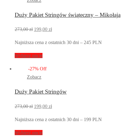
Zobacz
Duży Pakiet Stringów świąteczny – Mikołaja
Pierwotna
Aktualna
273,00
zł
199,00
zł
cena
cena
Najniższa cena z ostatnich 30 dni – 245 PLN
wynosiła:
wynosi:
273,00 zł.
199,00 zł.
Wybierz opcje
-
27
%
Off
Zobacz
Duży Pakiet Stringów
Pierwotna
Aktualna
273,00
zł
199,00
zł
cena
cena
Najniższa cena z ostatnich 30 dni – 199 PLN
wynosiła:
wynosi:
273,00 zł.
199,00 zł.
Wybierz opcje