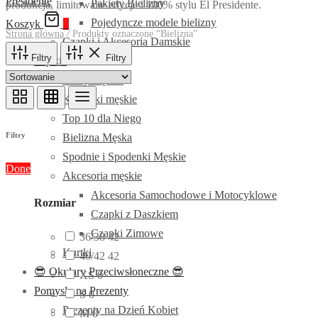
Pakiety Bielizny
produkcja, limitowane edycje i 100% stylu El Presidente.
Pojedyncze modele bielizny
Koszyk
0
Strona główna
/
Produkty oznaczone “Bielizna”
Czapki i Akcesoria Damskie
Filtry
Filtry
Męskie
Bluzy męskie
Koszulki męskie
Top 10 dla Niego
Filtry
Bielizna Męska
Spodnie i Spodenki Męskie
Done
Akcesoria męskie
Akcesoria Samochodowe i Motocyklowe
Rozmiar
Czapki z Daszkiem
Czapki Zimowe
42
36/38
42
Kurtki
products
42
40/42
42
😎 Okulary Przeciwsłoneczne 😎
0
products
XS
0
Pomysły na Prezenty
0
products
S
0
Prezenty na Dzień Kobiet
products
0
M
0