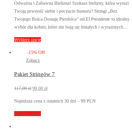
Odważna i Zabawna Bielizna! Szukasz bielizny, która wyrazi
Twoją pewność siebie i poczucie humoru? Stringi „Bez
Twojego Bolca Dostaję Pierdolca” od El Presidente to idealny
wybór dla kobiet, które nie boją się śmiałych i wyrazistych…
Wybierz opcje
-
15
%
Off
Zobacz
Pakiet Stringów 7
Pierwotna
Aktualna
117,00
zł
99,00
zł
cena
cena
Najniższa cena z ostatnich 30 dni – 99 PLN
wynosiła:
wynosi:
117,00 zł.
99,00 zł.
Wybierz opcje