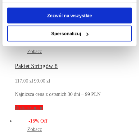
Pierwotna
Aktualna
117,00
zł
99,00
zł
cena
cena
Zezwól na wszystkie
Najniższa cena z ostatnich 30 dni – 99 PLN
wynosiła:
wynosi:
117,00 zł.
99,00 zł.
Wybierz opcje
Spersonalizuj
-
15
%
Off
Zobacz
Pakiet Stringów 8
Pierwotna
Aktualna
117,00
zł
99,00
zł
cena
cena
Najniższa cena z ostatnich 30 dni – 99 PLN
wynosiła:
wynosi:
117,00 zł.
99,00 zł.
Wybierz opcje
-
15
%
Off
Zobacz