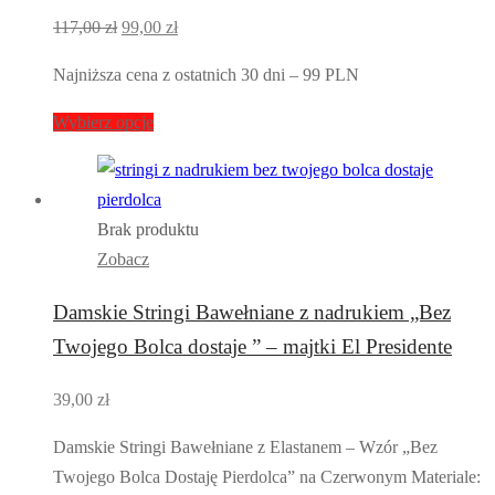
Pierwotna
Aktualna
117,00
zł
99,00
zł
cena
cena
Najniższa cena z ostatnich 30 dni – 99 PLN
wynosiła:
wynosi:
117,00 zł.
99,00 zł.
Wybierz opcje
Brak produktu
Zobacz
Damskie Stringi Bawełniane z nadrukiem „Bez
Twojego Bolca dostaje ” – majtki El Presidente
39,00
zł
Damskie Stringi Bawełniane z Elastanem – Wzór „Bez
Twojego Bolca Dostaję Pierdolca” na Czerwonym Materiale: