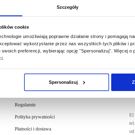
Szczegóły
 plików cookie
technologie umożliwiają poprawne działanie strony i pomagają n
ceptować wykorzystanie przez nas wszystkich tych plików i prz
swoich preferencji, wybierając opcję "Spersonalizuj". Więcej o
i.
Spersonalizuj
Z
POMOC
K
Regulamin
El
Polityka prywatności
te
Płatności i dostawa
od