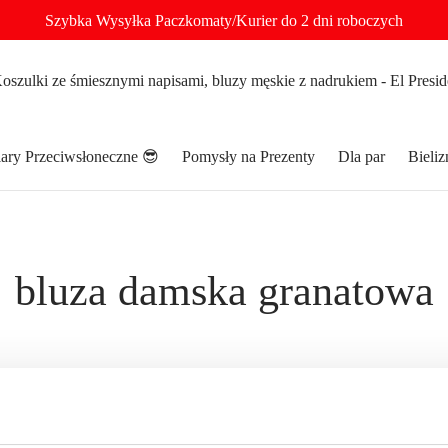
Szybka Wysyłka Paczkomaty/Kurier do 2 dni roboczych
ary Przeciwsłoneczne 😎
Pomysły na Prezenty
Dla par
Bieli
bluza damska granatowa
atowa”