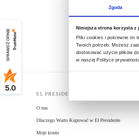
Zgoda
Niniejsza strona korzysta z
SPRAWDŹ OPINIE
Pliki cookies i pokrewne im 
Bluza Damska Granatowa z Kapturem i
Nadrukiem „Zmarzluch”
Twoich potrzeb. Możesz zaak
dostosować użycie plików do 
249,00
zł
w naszej Polityce prywatnośc
Wybierz opcje
5.0
EL PRESIDENTE
O nas
Dlaczego Warto Kupować w El Presidente
Moje konto