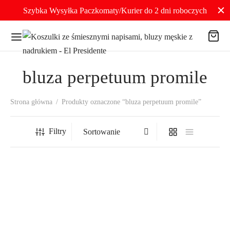
Szybka Wysyłka Paczkomaty/Kurier do 2 dni roboczych
bluza perpetuum promile
Strona główna
/
Produkty oznaczone “bluza perpetuum promile”
Filtry
Bluza Męska Czarna z
Kapturem z Nadrukiem
„Perpetuum Promile”