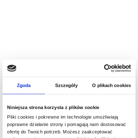
249,00
zł
Zgoda
Szczegóły
O plikach cookies
EL PRESIDENTE
O nas
Niniejsza strona korzysta z plików cookie
Pliki cookies i pokrewne im technologie umożliwiają
Dlaczego Warto Kupować w El Presidente
poprawne działanie strony i pomagają nam dostosować
ofertę do Twoich potrzeb. Możesz zaakceptować
Moje konto