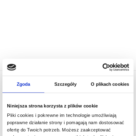
Nadrukiem „Jebnięty
Koszulka Męska Bawełniana z
Nadrukiem „Jebniety Misiek”
119,00
zł
119,00
zł
Zgoda
Szczegóły
O plikach cookies
EL PRESIDENTE
O nas
Niniejsza strona korzysta z plików cookie
Pliki cookies i pokrewne im technologie umożliwiają
Dlaczego Warto Kupować w El Presidente
poprawne działanie strony i pomagają nam dostosować
ofertę do Twoich potrzeb. Możesz zaakceptować
Moje konto