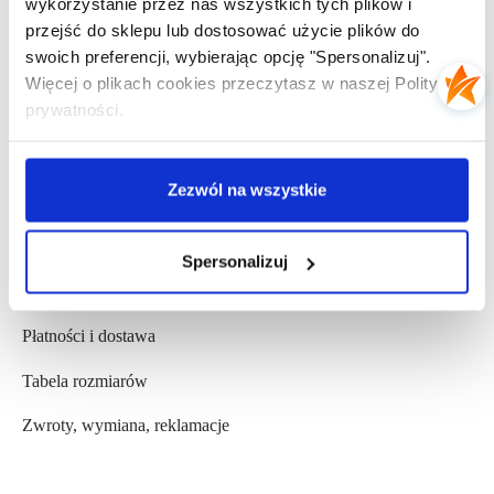
wykorzystanie przez nas wszystkich tych plików i
Kontakt
przejść do sklepu lub dostosować użycie plików do
swoich preferencji, wybierając opcję "Spersonalizuj".
Opinie Klientów
Więcej o plikach cookies przeczytasz w naszej Polityce
prywatności.
Współpraca b2b
Zezwól na wszystkie
POMOC
Regulamin
Spersonalizuj
Polityka prywatności
Płatności i dostawa
Tabela rozmiarów
Zwroty, wymiana, reklamacje