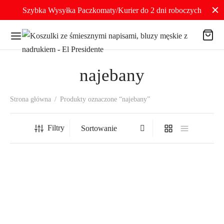
Szybka Wysyłka Paczkomaty/Kurier do 2 dni roboczych
najebany
Strona główna
/
Produkty oznaczone “najebany”
Filtry
Koszulka Męska Biała z