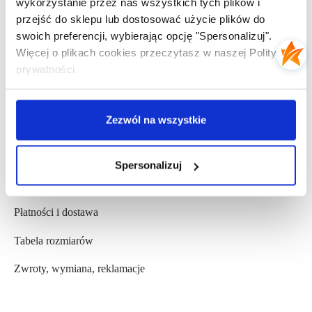
wykorzystanie przez nas wszystkich tych plików i
Kontakt
przejść do sklepu lub dostosować użycie plików do
swoich preferencji, wybierając opcję "Spersonalizuj".
Opinie Klientów
Więcej o plikach cookies przeczytasz w naszej Polityce
prywatności.
Współpraca b2b
Zezwól na wszystkie
POMOC
Regulamin
Spersonalizuj
Polityka prywatności
Płatności i dostawa
Tabela rozmiarów
Zwroty, wymiana, reklamacje