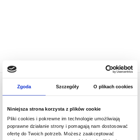
Nadrukiem „Najebunny”
119,00
zł
Zgoda
Szczegóły
O plikach cookies
EL PRESIDENTE
O nas
Niniejsza strona korzysta z plików cookie
Pliki cookies i pokrewne im technologie umożliwiają
Dlaczego Warto Kupować w El Presidente
poprawne działanie strony i pomagają nam dostosować
ofertę do Twoich potrzeb. Możesz zaakceptować
Moje konto