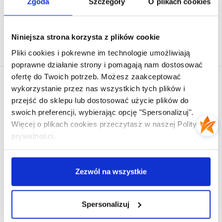
Zgoda
Szczegóły
O plikach cookies
Niniejsza strona korzysta z plików cookie
Pliki cookies i pokrewne im technologie umożliwiają
poprawne działanie strony i pomagają nam dostosować
ofertę do Twoich potrzeb. Możesz zaakceptować
wykorzystanie przez nas wszystkich tych plików i
przejść do sklepu lub dostosować użycie plików do
EL PRESIDENTE
swoich preferencji, wybierając opcję "Spersonalizuj".
O nas
Więcej o plikach cookies przeczytasz w naszej Polityce
prywatności.
Dlaczego Warto Kupować w El Presidente
Moje konto
Zezwól na wszystkie
Kontakt
Opinie Klientów
Spersonalizuj