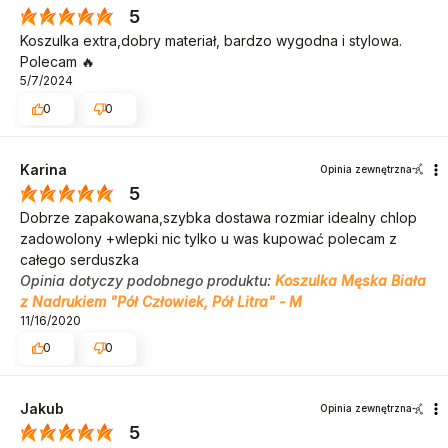
5
Koszulka extra,dobry materiał, bardzo wygodna i stylowa.
Polecam 🔥
5/7/2024
0
0
Karina
Opinia zewnętrzna
5
Dobrze zapakowana,szybka dostawa rozmiar idealny chlop
zadowolony +wlepki nic tylko u was kupować polecam z
całego serduszka
Opinia dotyczy podobnego produktu:
Koszulka Męska Biała
z Nadrukiem "Pół Człowiek, Pół Litra" - M
11/16/2020
0
0
Jakub
Opinia zewnętrzna
5