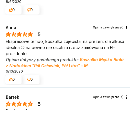
8/6/2020
0
0
Anna
Opinia zewnętrzna
5
Ekspresowe tempo, koszulka zajebista, na prezent dla alkusa
idealna :D na pewno nie ostatnia rzecz zamówiona na El-
presidente!
Opinia dotyczy podobnego produktu:
Koszulka Męska Biała
z Nadrukiem "Pół Człowiek, Pół Litra" - M
6/10/2020
0
0
Bartek
Opinia zewnętrzna
5
Bardzo dobre
Opinia dotyczy podobnego produktu:
Koszulka Męska Biała
z Nadrukiem "Pół Człowiek, Pół Litra" - M
4/27/2020