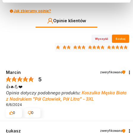
Jak zbieramy opinie?
Opinie klientów
Wyczyść
Szukaj
Marcin
zweryfikowano
5
👍️🔥💪❤️
Opinia dotyczy podobnego produktu:
Koszulka Męska Biała
z Nadrukiem "Pół Człowiek, Pół Litra" - 3XL
6/6/2024
0
0
Łukasz
zweryfikowano