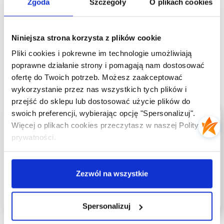
Zgoda
Szczegóły
O plikach cookies
119,00
zł
wynosiła:
wynosi:
117,00 zł.
99,00 zł.
Niniejsza strona korzysta z plików cookie
Damskie Stringi Bawełniane z
Pliki cookies i pokrewne im technologie umożliwiają
nadrukiem „Just Lick It” –
poprawne działanie strony i pomagają nam dostosować
Bluza Męska Czarna z
majtki El Presidente
Kapturem i Nadrukiem „SSIJ”
ofertę do Twoich potrzeb. Możesz zaakceptować
39,00
zł
wykorzystanie przez nas wszystkich tych plików i
249,00
zł
przejść do sklepu lub dostosować użycie plików do
swoich preferencji, wybierając opcję "Spersonalizuj".
5
Więcej o plikach cookies przeczytasz w naszej Polityce
100%
prywatności.
4
0%
5.0
3
0%
27
opinii klientów
z całego okresu
Zezwól na wszystkie
2
0%
zebranych i zweryfikowanych przez
1
0%
Spersonalizuj