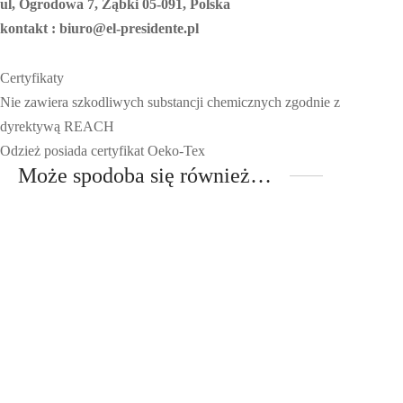
ul, Ogrodowa 7, Ząbki 05-091, Polska
kontakt : biuro@el-presidente.pl
Certyfikaty
Nie zawiera szkodliwych substancji chemicznych zgodnie z
dyrektywą REACH
Odzież posiada certyfikat Oeko-Tex
Może spodoba się również…
Perpetuum Promile – Bluza
Męska Czerwona
Bluza Męska z Nadrukiem
Pierwotna
Aktualna
„Wóda Zryje Banie”
249,00
zł
199,00
zł
cena
cena
249,00
zł