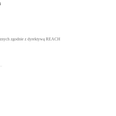
i
icznych zgodnie z dyrektywą REACH
Czapka Zimowa „Wyjebane” El
Presidente
Męska Limonkowa z nadrukiem