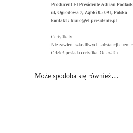
Producent El Presidente Adrian Podlask
ul, Ogrodowa 7, Ząbki 05-091, Polska
kontakt : biuro@el-presidente.pl
Certyfikaty
Nie zawiera szkodliwych substancji chem
Odzież posiada certyfikat Oeko-Tex
Może spodoba się również…
Bluza Męska Czerwona z Nadrukiem
„Wyjebane”
Bluza 