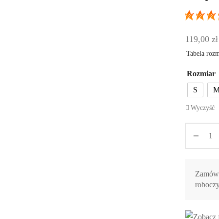
119,00
zł
Tabela roz
Rozmiar
S
Wyczyść
Zamów t
robocz