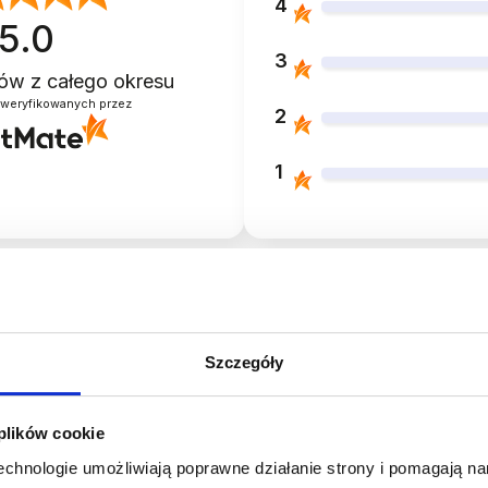
4
5.0
3
ntów
z całego okresu
zweryfikowanych przez
2
1
Opinie klientów
Szczegóły
 plików cookie
technologie umożliwiają poprawne działanie strony i pomagają n