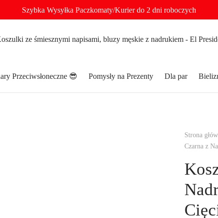
Szybka Wysyłka Paczkomaty/Kurier do 2 dni roboczych
ary Przeciwsłoneczne 😎
Pomysły na Prezenty
Dla par
Bieli
Strona głó
Czarna z Na
Kosz
Nad
Cięc