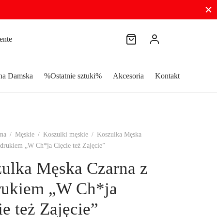
zna Damska
%Ostatnie sztuki%
Akcesoria
Kontakt
wna
/
Męskie
/
Koszulki męskie
/
Koszulka Męska
drukiem „W Ch*ja Cięcie też Zajęcie”
ulka Męska Czarna z
rukiem „W Ch*ja
ie też Zajęcie”