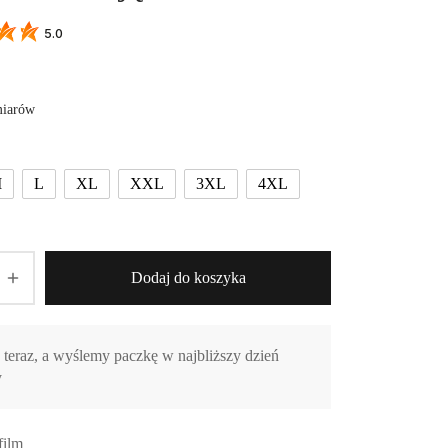
5.0
miarów
M
L
XL
XXL
3XL
4XL
Dodaj do koszyka
eraz, a wyślemy paczkę w najbliższy dzień
y