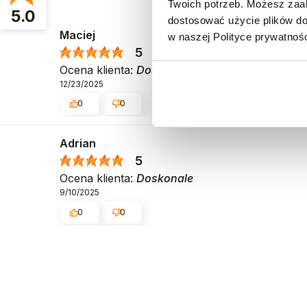
Twoich potrzeb. Możesz zaak
5.0
dostosować użycie plików do 
Maciej
w naszej Polityce prywatnośc
5
Ocena klienta:
Doskonale
12/23/2025
0
0
Adrian
5
Ocena klienta:
Doskonale
9/10/2025
0
0